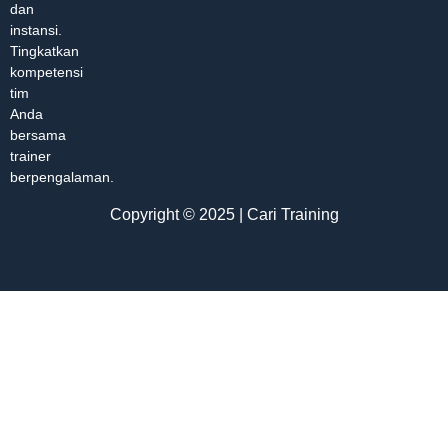
dan
instansi.
Tingkatkan
kompetensi
tim
Anda
bersama
trainer
berpengalaman.
Copyright © 2025 | Cari Training