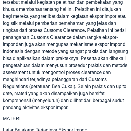
tersebut melalui kegiatan pelatihan dan pembekalan yang
khusus membahas tentang hal ini. Pelatihan ini ditujukan
bagi mereka yang terlibat dalam kegiatan ekspor impor atau
logistik melalui pemberian pemahaman yang jelas dan
ringkas dari proses Customs Clearance. Pelatihan ini berisi
penanganan Customs Clearance dalam rangka ekspor-
impor dan juga akan mengupas mekanisme ekspor impor di
Indonesia dengan metode yang sangat praktis dan langsung
bisa diaplikasikan dalam prakteknya. Peserta akan dibekali
pengetahuan dalam menyusun prosedur praktis dan metode
assessment untuk mengontrol proses clearance dan
menghindari terjadinya pelanggaran dari Customs
Regulations (peraturan Bea Cukai). Selain praktis dan up to
date, materi yang akan disampaikan juga bersifat
komprehensif (menyeluruh) dan dilihat dari berbagai sudut
pandang aktivitas ekspor impor.
MATERI:
Latar Belakang Terjadinya Ekspor Impor: