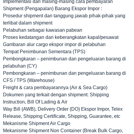
Implementasi dari masing-masing cara pembayaran
Shipment (Pengapalan) Barang Ekspor Impor :
Prosedur shipment dan tanggung jawab pihak-pihak yang
terlibat dalam shipment
Pelabuhan sebagai kawasan pabean
Proses kedatangan dan keberangkatan kapal/pesawat
Gambaran alur cargo ekspor impor di pelabuhan
Tempat Penimbunan Sementara (TPS)
Pembongkaran – penimbunan dan pengeluaran barang di
pelabuhan (CY)
Pembongkaran – penimbunan dan pengeluaran barang di
CFS / TPS (Warehouse)
Freight & cara pembayarannya (Air & Sea Cargo)
Dokumen yang terkait dengan shipment: Shipping
Instruction, Bill Of Lading & Air
Way Bill (AWB), Delivery Order (DO) Ekspor Impor, Telex
Release, Shipping Certificate, Shipping, Guarantee, etc
Mekanisme Shipment Air Cargo
Mekanisme Shipment Non Container (Break Bulk Cargo,