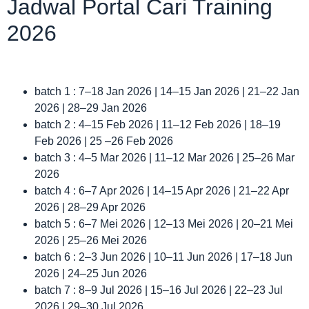
Jadwal Portal Cari Training
2026
batch 1 : 7–18 Jan 2026 | 14–15 Jan 2026 | 21–22 Jan
2026 | 28–29 Jan 2026
batch 2 : 4–15 Feb 2026 | 11–12 Feb 2026 | 18–19
Feb 2026 | 25 –26 Feb 2026
batch 3 : 4–5 Mar 2026 | 11–12 Mar 2026 | 25–26 Mar
2026
batch 4 : 6–7 Apr 2026 | 14–15 Apr 2026 | 21–22 Apr
2026 | 28–29 Apr 2026
batch 5 : 6–7 Mei 2026 | 12–13 Mei 2026 | 20–21 Mei
2026 | 25–26 Mei 2026
batch 6 : 2–3 Jun 2026 | 10–11 Jun 2026 | 17–18 Jun
2026 | 24–25 Jun 2026
batch 7 : 8–9 Jul 2026 | 15–16 Jul 2026 | 22–23 Jul
2026 | 29–30 Jul 2026