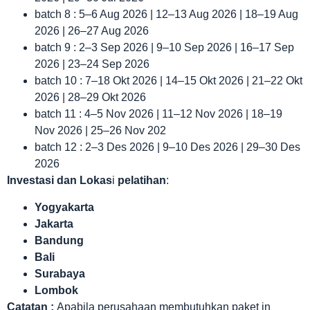
batch 8 : 5–6 Aug 2026 | 12–13 Aug 2026 | 18–19 Aug
2026 | 26–27 Aug 2026
batch 9 : 2–3 Sep 2026 | 9–10 Sep 2026 | 16–17 Sep
2026 | 23–24 Sep 2026
batch 10 : 7–18 Okt 2026 | 14–15 Okt 2026 | 21–22 Okt
2026 | 28–29 Okt 2026
batch 11 : 4–5 Nov 2026 | 11–12 Nov 2026 | 18–19
Nov 2026 | 25–26 Nov 202
batch 12 : 2–3 Des 2026 | 9–10 Des 2026 | 29–30 Des
2026
Investasi dan Lokas
i
pelatihan
:
Yogyakarta
Jakarta
Bandung
Bali
Surabaya
Lombok
Catatan :
Apabila perusahaan membutuhkan paket in