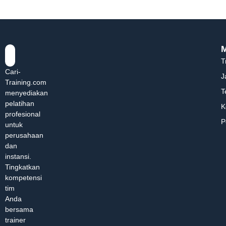
T
Cari-
J
Training.com
T
menyediakan
pelatihan
K
profesional
P
untuk
perusahaan
dan
instansi.
Tingkatkan
kompetensi
tim
Anda
bersama
trainer