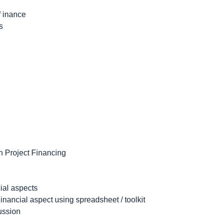
f inance
s
n Project Financing
ial aspects
inancial aspect using spreadsheet / toolkit
ussion