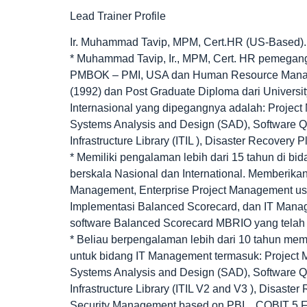
Lead Trainer Profile
Ir. Muhammad Tavip, MPM, Cert.HR (US-Based).
* Muhammad Tavip, Ir., MPM, Cert. HR pemegang 
PMBOK – PMI, USA dan Human Resource Managem
(1992) dan Post Graduate Diploma dari University
Internasional yang dipegangnya adalah: Projec
Systems Analysis and Design (SAD), Software Qu
Infrastructure Library (ITIL ), Disaster Recovery 
* Memiliki pengalaman lebih dari 15 tahun di b
berskala Nasional dan International. Memberikan
Management, Enterprise Project Management usi
Implementasi Balanced Scorecard, dan IT Manag
software Balanced Scorecard MBRIO yang telah
* Beliau berpengalaman lebih dari 10 tahun me
untuk bidang IT Management termasuk: Project 
Systems Analysis and Design (SAD), Software Qu
Infrastructure Library (ITIL V2 and V3 ), Disast
Security Management based on PBI, , COBIT 5 