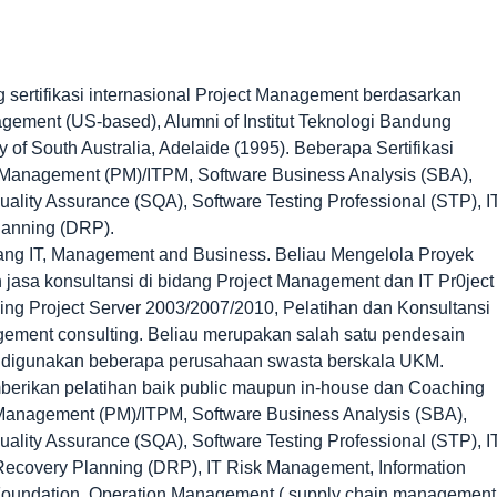
sertifikasi internasional Project Management berdasarkan
ent (US-based), Alumni of Institut Teknologi Bandung
 of South Australia, Adelaide (1995). Beberapa Sertifikasi
t Management (PM)/ITPM, Software Business Analysis (SBA),
ality Assurance (SQA), Software Testing Professional (STP), I
Planning (DRP).
idang IT, Management and Business. Beliau Mengelola Proyek
 jasa konsultansi di bidang Project Management dan IT Pr0ject
ng Project Server 2003/2007/2010, Pelatihan dan Konsultansi
ement consulting. Beliau merupakan salah satu pendesain
 digunakan beberapa perusahaan swasta berskala UKM.
mberikan pelatihan baik public maupun in-house dan Coaching
Management (PM)/ITPM, Software Business Analysis (SBA),
ality Assurance (SQA), Software Testing Professional (STP), I
er Recovery Planning (DRP), IT Risk Management, Information
Foundation, Operation Management ( supply chain management