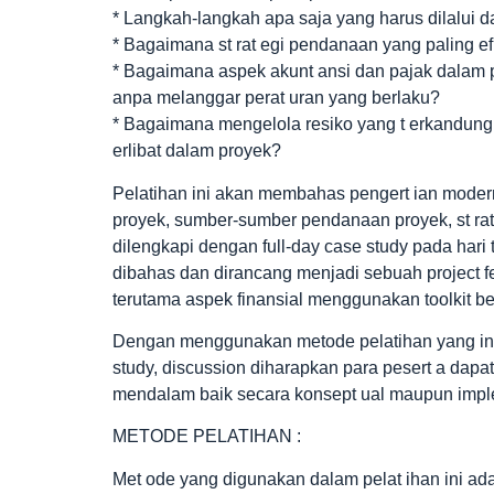
* Langkah-langkah apa saja yang harus dilalui 
* Bagaimana st rat egi pendanaan yang paling ef
* Bagaimana aspek akunt ansi dan pajak dalam pe
anpa melanggar perat uran yang berlaku?
* Bagaimana mengelola resiko yang t erkandung d
erlibat dalam proyek?
Pelatihan ini akan membahas pengert ian modern o
proyek, sumber-sumber pendanaan proyek, st rat e
dilengkapi dengan full-day case study pada hari
dibahas dan dirancang menjadi sebuah project f
terutama aspek finansial menggunakan toolkit b
Dengan menggunakan metode pelatihan yang int
study, discussion diharapkan para pesert a dapa
mendalam baik secara konsept ual maupun imple
METODE PELATIHAN :
Met ode yang digunakan dalam pelat ihan ini adala