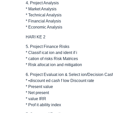
4. Project Analysis
* Market Analysis
* Technical Analysis
* Financial Analysis
* Economic Analysis
HARI KE 2
5. Project Finance Risks
* Classif icat ion and ident if i
* cation of risks Risk Matrices
* Risk allocat ion and mitigation
6. Project Evaluat ion & Select ion/Decision Cash
* •discount ed cash f low Discount rate
* Present value
* Net present
* value IRR
* Prof it ability index