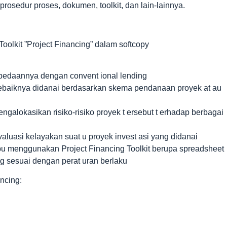
prosedur proses, dokumen, toolkit, dan lain-lainnya.
lkit ”Project Financing” dalam softcopy
rbedaannya dengan convent ional lending
 sebaiknya didanai berdasarkan skema pendanaan proyek at au
galokasikan risiko-risiko proyek t ersebut t erhadap berbagai
uasi kelayakan suat u proyek invest asi yang didanai
pu menggunakan Project Financing Toolkit berupa spreadsheet
ang sesuai dengan perat uran berlaku
ncing: