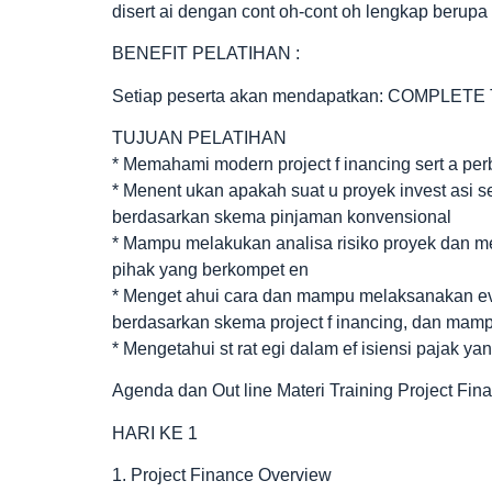
disert ai dengan cont oh-cont oh lengkap berupa 
BENEFIT PELATIHAN :
Setiap peserta akan mendapatkan: COMPLETE Too
TUJUAN PELATIHAN
* Memahami modern project f inancing sert a pe
* Menent ukan apakah suat u proyek invest asi
berdasarkan skema pinjaman konvensional
* Mampu melakukan analisa risiko proyek dan men
pihak yang berkompet en
* Menget ahui cara dan mampu melaksanakan eval
berdasarkan skema project f inancing, dan mam
* Mengetahui st rat egi dalam ef isiensi pajak y
Agenda dan Out line Materi Training Project Fina
HARI KE 1
1. Project Finance Overview