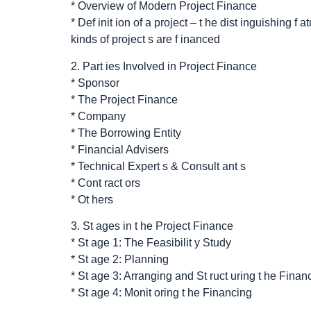
* Overview of Modern Project Finance
* Def init ion of a project – t he dist inguishing f
kinds of project s are f inanced
2. Part ies Involved in Project Finance
* Sponsor
* The Project Finance
* Company
* The Borrowing Entity
* Financial Advisers
* Technical Expert s & Consult ant s
* Cont ract ors
* Ot hers
3. St ages in t he Project Finance
* St age 1: The Feasibilit y Study
* St age 2: Planning
* St age 3: Arranging and St ruct uring t he Finan
* St age 4: Monit oring t he Financing