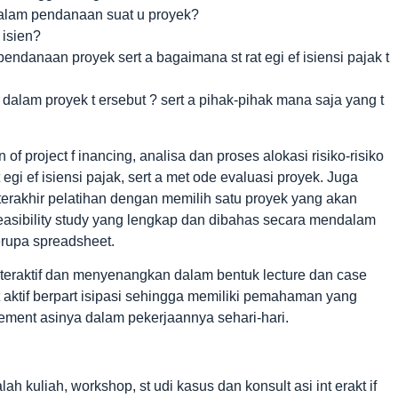
dalam pendanaan suat u proyek?
 isien?
ndanaan proyek sert a bagaimana st rat egi ef isiensi pajak t
alam proyek t ersebut ? sert a pihak-pihak mana saja yang t
f project f inancing, analisa dan proses alokasi risiko-risiko
gi ef isiensi pajak, sert a met ode evaluasi proyek. Juga
 terakhir pelatihan dengan memilih satu proyek yang akan
easibility study yang lengkap dan dibahas secara mendalam
erupa spreadsheet.
eraktif dan menyenangkan dalam bentuk lecture dan case
t aktif berpart isipasi sehingga memiliki pemahaman yang
ment asinya dalam pekerjaannya sehari-hari.
h kuliah, workshop, st udi kasus dan konsult asi int erakt if