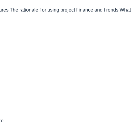
 atures The rationale f or using project f inance and t rends What
ce