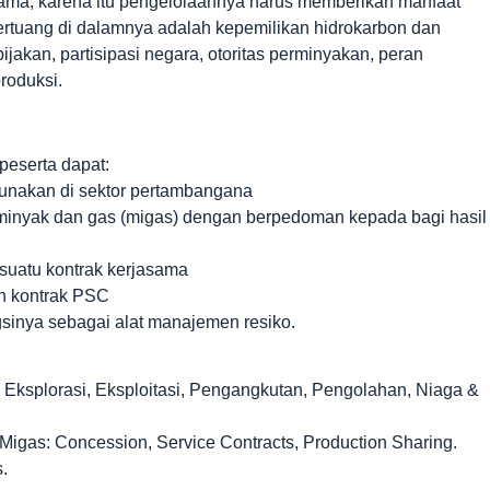
ama, karena itu pengelolaannya harus memberikan manfaat
tertuang di dalamnya adalah kepemilikan hidrokarbon dan
jakan, partisipasi negara, otoritas perminyakan, peran
roduksi.
peserta dapat:
unakan di sektor pertambangana
inyak dan gas (migas) dengan berpedoman kepada bagi hasil
uatu kontrak kerjasama
n kontrak PSC
inya sebagai alat manajemen resiko.
 Eksplorasi, Eksploitasi, Pengangkutan, Pengolahan, Niaga &
Migas: Concession, Service Contracts, Production Sharing.
.