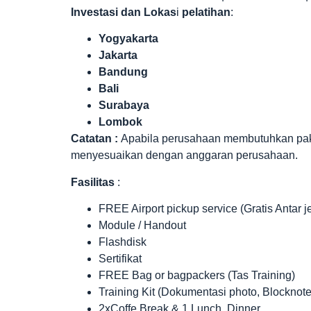
Investasi dan Lokas
i
pelatihan
:
Yogyakarta
Jakarta
Bandung
Bali
Surabaya
Lombok
Catatan :
Apabila perusahaan membutuhkan paket 
menyesuaikan dengan anggaran perusahaan.
Fasilitas
:
FREE Airport pickup service (Gratis Antar 
Module / Handout
Flashdisk
Sertifikat
FREE Bag or bagpackers (Tas Training)
Training Kit (Dokumentasi photo, Blocknote
2xCoffe Break & 1 Lunch, Dinner