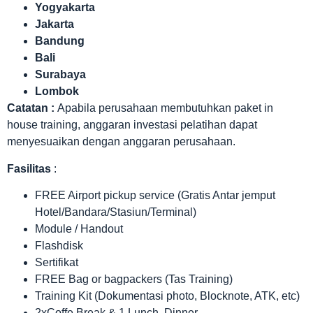
Yogyakarta
Jakarta
Bandung
Bali
Surabaya
Lombok
Catatan :
Apabila perusahaan membutuhkan paket in
house training, anggaran investasi pelatihan dapat
menyesuaikan dengan anggaran perusahaan.
Fasilitas
:
FREE Airport pickup service (Gratis Antar jemput
Hotel/Bandara/Stasiun/Terminal)
Module / Handout
Flashdisk
Sertifikat
FREE Bag or bagpackers (Tas Training)
Training Kit (Dokumentasi photo, Blocknote, ATK, etc)
2xCoffe Break & 1 Lunch, Dinner