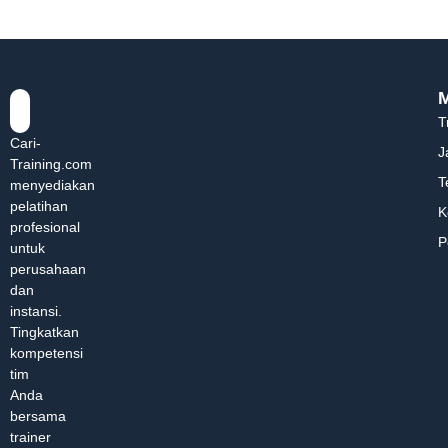
T
Cari-
J
Training.com
T
menyediakan
pelatihan
K
profesional
P
untuk
perusahaan
dan
instansi.
Tingkatkan
kompetensi
tim
Anda
bersama
trainer