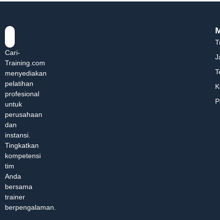
T
Cari-
J
Training.com
T
menyediakan
pelatihan
K
profesional
P
untuk
perusahaan
dan
instansi.
Tingkatkan
kompetensi
tim
Anda
bersama
trainer
berpengalaman.