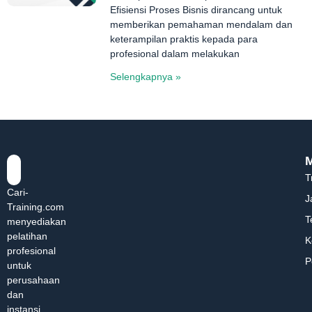
Efisiensi Proses Bisnis dirancang untuk
memberikan pemahaman mendalam dan
keterampilan praktis kepada para
profesional dalam melakukan
Selengkapnya »
T
Cari-
J
Training.com
T
menyediakan
pelatihan
K
profesional
P
untuk
perusahaan
dan
instansi.