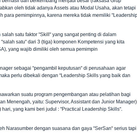
h berhasil dan berkembang menjadi besar (raksasa Grup
babkan oleh tidak adanya Assets atau Modal Usaha, akan tetapi
eh para pemimpinnya, karena mereka tidak memiliki “Leadershi
salah satu faktor “Skill“ yang sangat penting di dalam
lah satu“ dari 3 (tiga) komponen Kompetensi yang kita
KSA), yang wajib dimiliki oleh semua pemimpin
anager sebagai “pengambil keputusan“ di perusahaan agar
ka perlu dibekali dengan “Leadership Skills yang baik dan
menawarkan suatu program pengembangan atau pelatihan bagi
an Menengah, yaitu: Supervisor, Assistant dan Junior Manager)
ri, yang kami beri judul : “Practical Leadership Skills“.
leh Narasumber dengan suasana dan gaya “SerSan“ serius tapi