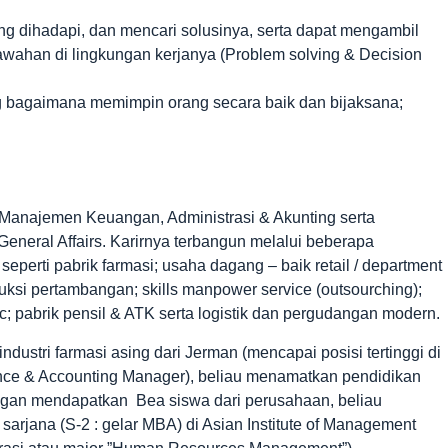
g dihadapi, dan mencari solusinya, serta dapat mengambil
wahan di lingkungan kerjanya (Problem solving & Decision
bagaimana memimpin orang secara baik dan bijaksana;
g Manajemen Keuangan, Administrasi & Akunting serta
ral Affairs. Karirnya terbangun melalui beberapa
seperti pabrik farmasi; usaha dagang – baik retail / department
uksi pertambangan; skills manpower service (outsourching);
ic; pabrik pensil & ATK serta logistik dan pergudangan modern.
ustri farmasi asing dari Jerman (mencapai posisi tertinggi di
ance & Accounting Manager), beliau menamatkan pendidikan
gan mendapatkan Bea siswa dari perusahaan, beliau
rjana (S-2 : gelar MBA) di Asian Institute of Management