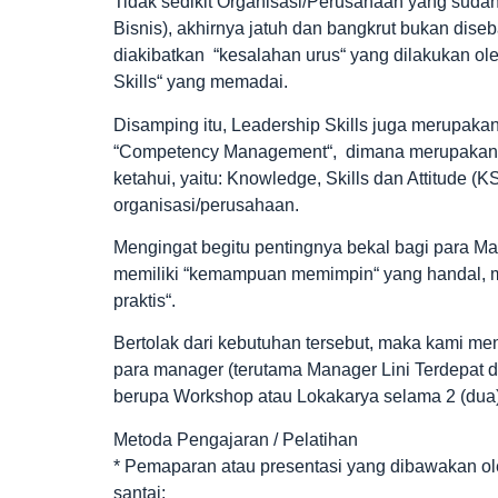
Tidak sedikit Organisasi/Perusahaan yang suda
Bisnis), akhirnya jatuh dan bangkrut bukan dise
diakibatkan “kesalahan urus“ yang dilakukan ol
Skills“ yang memadai.
Disamping itu, Leadership Skills juga merupakan 
“Competency Management“, dimana merupakan “sa
ketahui, yaitu: Knowledge, Skills dan Attitude (
organisasi/perusahaan.
Mengingat begitu pentingnya bekal bagi para M
memiliki “kemampuan memimpin“ yang handal, ma
praktis“.
Bertolak dari kebutuhan tersebut, maka kami 
para manager (terutama Manager Lini Terdepat d
berupa Workshop atau Lokakarya selama 2 (dua) ha
Metoda Pengajaran / Pelatihan
* Pemaparan atau presentasi yang dibawakan o
santai;