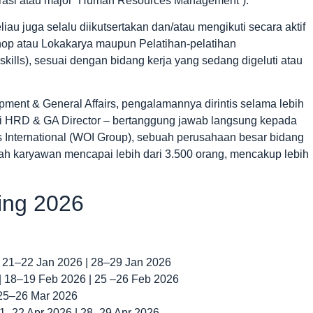
etrasi atau major ”Human Resources Management”).
iau juga selalu diikutsertakan dan/atau mengikuti secara aktif
hop atau Lokakarya maupun Pelatihan-pelatihan
ills), sesuai dengan bidang kerja yang sedang digeluti atau
nt & General Affairs, pengalamannya dirintis selama lebih
di HRD & GA Director – bertanggung jawab langsung kepada
 International (WOI Group), sebuah perusahaan besar bidang
ah karyawan mencapai lebih dari 3.500 orang, mencakup lebih
ning 2026
| 21–22 Jan 2026 | 28–29 Jan 2026
 | 18–19 Feb 2026 | 25 –26 Feb 2026
 25–26 Mar 2026
 21–22 Apr 2026 | 28–29 Apr 2026