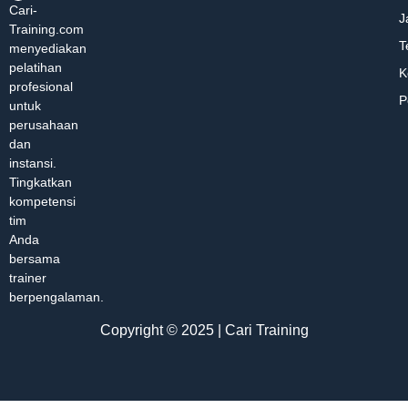
Cari-
J
Training.com
T
menyediakan
pelatihan
K
profesional
P
untuk
perusahaan
dan
instansi.
Tingkatkan
kompetensi
tim
Anda
bersama
trainer
berpengalaman.
Copyright © 2025 | Cari Training