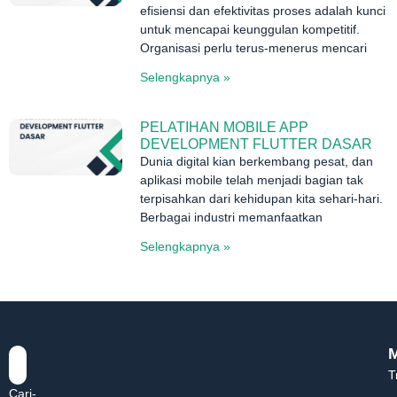
efisiensi dan efektivitas proses adalah kunci
untuk mencapai keunggulan kompetitif.
Organisasi perlu terus-menerus mencari
Selengkapnya »
PELATIHAN MOBILE APP
DEVELOPMENT FLUTTER DASAR
Dunia digital kian berkembang pesat, dan
aplikasi mobile telah menjadi bagian tak
terpisahkan dari kehidupan kita sehari-hari.
Berbagai industri memanfaatkan
Selengkapnya »
T
Cari-