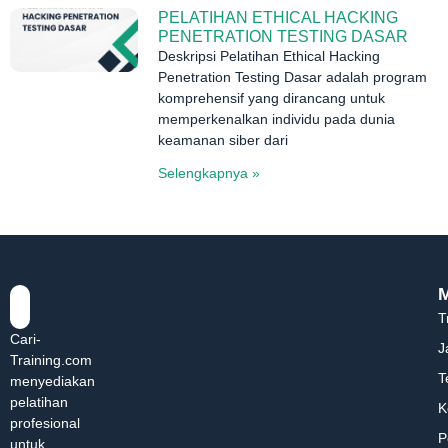
PELATIHAN ETHICAL HACKING
PENETRATION TESTING DASAR
Deskripsi Pelatihan Ethical Hacking
Penetration Testing Dasar adalah program
komprehensif yang dirancang untuk
memperkenalkan individu pada dunia
keamanan siber dari
Selengkapnya »
T
Cari-
J
Training.com
T
menyediakan
pelatihan
K
profesional
P
untuk