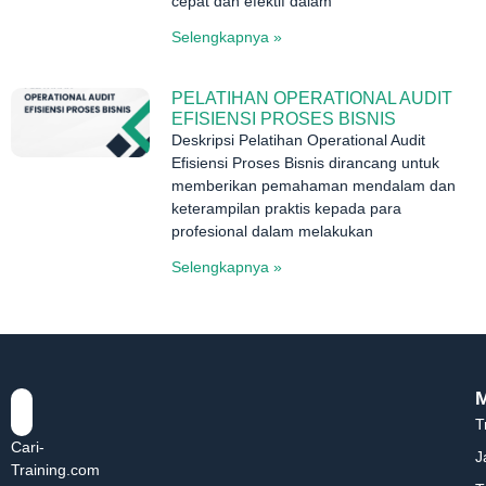
cepat dan efektif dalam
Selengkapnya »
PELATIHAN OPERATIONAL AUDIT
EFISIENSI PROSES BISNIS
Deskripsi Pelatihan Operational Audit
Efisiensi Proses Bisnis dirancang untuk
memberikan pemahaman mendalam dan
keterampilan praktis kepada para
profesional dalam melakukan
Selengkapnya »
T
Cari-
J
Training.com