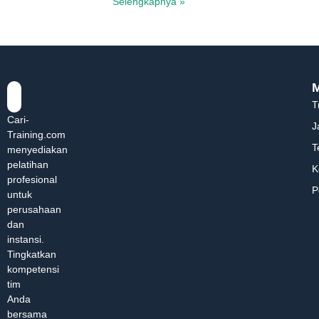
Selengkapnya »
T
Cari-
J
Training.com
T
menyediakan
pelatihan
K
profesional
P
untuk
perusahaan
dan
instansi.
Tingkatkan
kompetensi
tim
Anda
bersama