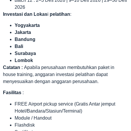
batch 12 : 2–3 Des 2026 | 9–10 Des 2026 | 29–30 Des
2026
Investasi dan Lokas
i
pelatihan
:
Yogyakarta
Jakarta
Bandung
Bali
Surabaya
Lombok
Catatan :
Apabila perusahaan membutuhkan paket in
house training, anggaran investasi pelatihan dapat
menyesuaikan dengan anggaran perusahaan.
Fasilitas
:
FREE Airport pickup service (Gratis Antar jemput
Hotel/Bandara/Stasiun/Terminal)
Module / Handout
Flashdisk