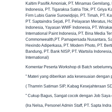
Kaltim Pasifik Amoniak, PT. Minamas Gemilang, 
Indonesia, PT. Tigaraksa Satria Tbk, PT. Griya
Firm Lubis Ganie Surowidjojo, PT. Timah, PT. Ka
PT. Saptaindra Sejati, PT. Pelayaran Meratus, H
Indonesia, Yayasan WWF Indonesia, PT. Wirakary
International Paint Indonesia, PT. Bina Media Te
Commonwealth,PT. Pamapersada Nusantara, Sav
Hexindo Adiperkasa, PT. Modern Photo, PT. Berti
Bandung, PT. Bank NISP, PT. Wartsila Indonesia,
International)
Komentar Peserta Workshop di Batch sebelumny
” Materi yang diberikan ada kesesuaian dengan p
( Thamrin Satiman SIP, Kabag Kesejahteraan SD
” Cukup Bagus, Sangat cocok dengan Job Saya d
(Ira Nelsa, Personel Admin Staff, PT. Sapta Indra 