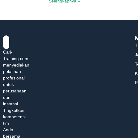
Selengkapnya »
T
Cari-
J
Training.com
T
menyediakan
pelatihan
K
profesional
P
untuk
perusahaan
dan
instansi.
Tingkatkan
kompetensi
tim
Anda
bersama