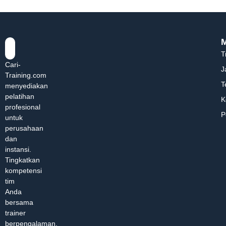
T
Cari-
J
Training.com
T
menyediakan
pelatihan
K
profesional
P
untuk
perusahaan
dan
instansi.
Tingkatkan
kompetensi
tim
Anda
bersama
trainer
berpengalaman.