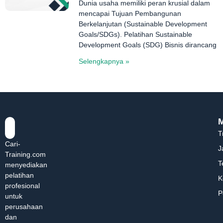
Dunia usaha memiliki peran krusial dalam
mencapai Tujuan Pembangunan
Berkelanjutan (Sustainable Development
Goals/SDGs). Pelatihan Sustainable
Development Goals (SDG) Bisnis dirancang
Selengkapnya »
T
Cari-
J
Training.com
T
menyediakan
pelatihan
K
profesional
P
untuk
perusahaan
dan