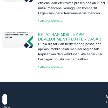
efisiensi dan efektivitas proses adalah kunci
untuk mencapai keunggulan kompetitif.
Organisasi perlu terus-menerus mencari
Selengkapnya »
PELATIHAN MOBILE APP
DEVELOPMENT FLUTTER DASAR
Dunia digital kian berkembang pesat, dan
aplikasi mobile telah menjadi bagian tak
terpisahkan dari kehidupan kita sehari-hari.
Berbagai industri memanfaatkan
Selengkapnya »
T
Cari-