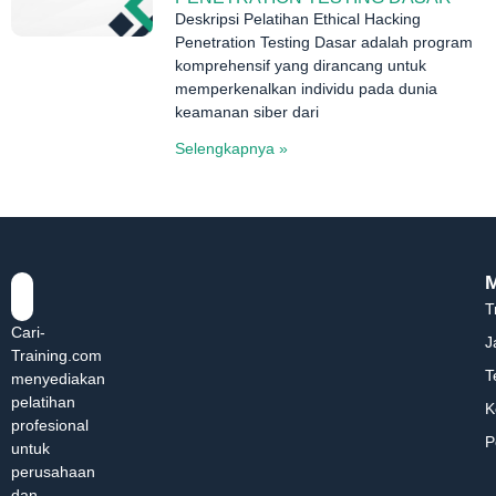
Deskripsi Pelatihan Ethical Hacking
Penetration Testing Dasar adalah program
komprehensif yang dirancang untuk
memperkenalkan individu pada dunia
keamanan siber dari
Selengkapnya »
T
Cari-
J
Training.com
T
menyediakan
pelatihan
K
profesional
P
untuk
perusahaan
dan