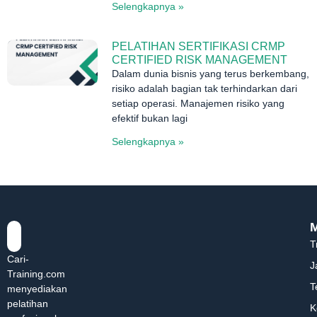
Selengkapnya »
PELATIHAN SERTIFIKASI CRMP
CERTIFIED RISK MANAGEMENT
Dalam dunia bisnis yang terus berkembang,
risiko adalah bagian tak terhindarkan dari
setiap operasi. Manajemen risiko yang
efektif bukan lagi
Selengkapnya »
T
Cari-
J
Training.com
T
menyediakan
pelatihan
K