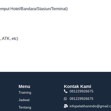
jemput Hotel/Bandara/Stasiun/Terminal)
, ATK, etc)
Menu
Kontak Kami
081229926675
Training
081229926675
Jadwal
infopelatihanindo@gmail.
Tentang