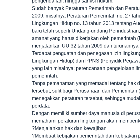
pengendalian, hingga sanksi hukum.
Sudah banyak Peraturan Pemerintah dan Peratur
2009, misalnya Peraturan Pemerintah no. 27 tah
Lingkungan Hidup no. 13 tahun 2013 tentang Au
baru telah seperti Undang-undang Perindustrian
amanat yang harus dikerjakan oleh pemerintah (
menjalankan UU 32 tahun 2009 dan turunannya s
Terdapat penguatan dan penegasan izin lingku
Lingkungan Hidup) dan PPNS (Penyidik Pegawa
yang lain misalnya: perencanaan pengelolaan li
pemerintah.
Tanpa pemahaman yang memadai tentang hak da
tersebut, sulit bagi Perusahaan dan Pemerintah
menegakkan peraturan tersebut, sehingga mudah
perdata.
Dengan memiliki sumber daya manusia di perusa
memahami peraturan lingkungan akan memberik
?Menjalankan hak dan kewajiban
?Membuat kebijakan pemerintah dan kebijakan