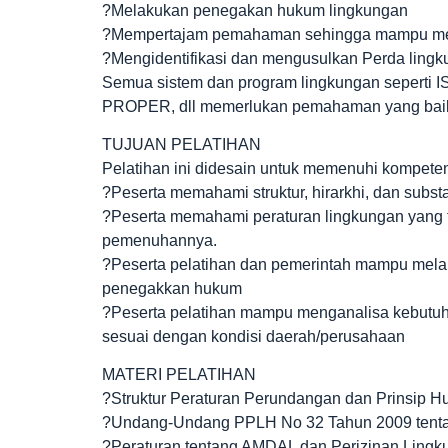
?Melakukan penegakan hukum lingkungan
?Mempertajam pemahaman sehingga mampu memb
?Mengidentifikasi dan mengusulkan Perda lingk
Semua sistem dan program lingkungan seperti 
PROPER, dll memerlukan pemahaman yang baik 
TUJUAN PELATIHAN
Pelatihan ini didesain untuk memenuhi kompetens
?Peserta memahami struktur, hirarkhi, dan subs
?Peserta memahami peraturan lingkungan yang 
pemenuhannya.
?Peserta pelatihan dan pemerintah mampu mela
penegakkan hukum
?Peserta pelatihan mampu menganalisa kebutu
sesuai dengan kondisi daerah/perusahaan
MATERI PELATIHAN
?Struktur Peraturan Perundangan dan Prinsip 
?Undang-Undang PPLH No 32 Tahun 2009 tenta
?Peraturan tentang AMDAL dan Perizinan Lin