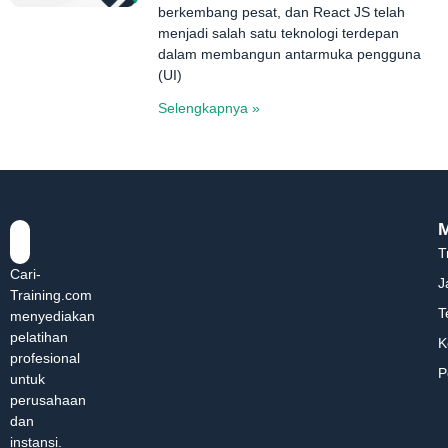
berkembang pesat, dan React JS telah
menjadi salah satu teknologi terdepan
dalam membangun antarmuka pengguna
(UI)
Selengkapnya »
T
Cari-
J
Training.com
T
menyediakan
pelatihan
K
profesional
P
untuk
perusahaan
dan
instansi.