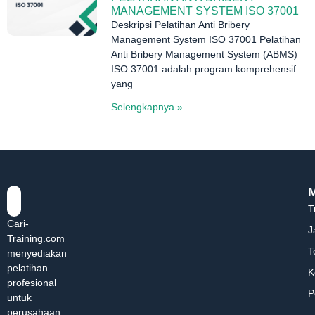
MANAGEMENT SYSTEM ISO 37001
Deskripsi Pelatihan Anti Bribery
Management System ISO 37001 Pelatihan
Anti Bribery Management System (ABMS)
ISO 37001 adalah program komprehensif
yang
Selengkapnya »
T
Cari-
J
Training.com
T
menyediakan
pelatihan
K
profesional
P
untuk
perusahaan