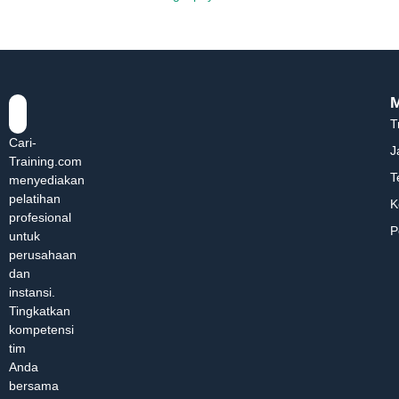
T
Cari-
J
Training.com
T
menyediakan
pelatihan
K
profesional
P
untuk
perusahaan
dan
instansi.
Tingkatkan
kompetensi
tim
Anda
bersama