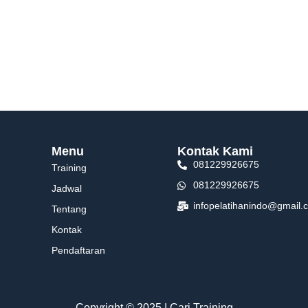
Menu
Kontak Kami
081229926675
Training
081229926675
Jadwal
infopelatihanindo@gmail.
Tentang
Kontak
Pendaftaran
Copyright © 2025 | Cari Training