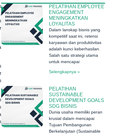
k
PELATIHAN EMPLOYEE
ENGAGEMENT
.
MENINGKATKAN
n
LOYALITAS
r
Dalam lanskap bisnis yang
kompetitif saat ini, retensi
karyawan dan produktivitas
a
adalah kunci keberhasilan.
Salah satu strategi utama
untuk mencapai
n
Selengkapnya »
r
h
PELATIHAN
SUSTAINABLE
n
DEVELOPMENT GOALS
SDG BISNIS
n
Dunia usaha memiliki peran
a
krusial dalam mencapai
n
Tujuan Pembangunan
Berkelanjutan (Sustainable