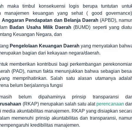
h maka timbul konsekuensi logis berupa tuntutan untu
an manajemen keuangan yang sehat ( good governance)
n
Anggaran Pendapatan dan Belanja Daerah
(APBD), namu
alam
Badan Usaha Milik Daerah
(BUMD) seperti yang diatu
ntang Keuangan Negara, dan
tang
Pengelolaan Keuangan Daerah
yang menyatakan bahw
erupakan bagian dari kekayaan negara/daerah.
uk memberikan kontribusi bagi perkembangan perekonomia
aerah (PAD), namun fakta menunjukkan bahwa sebagian besa
yang memprihatinkan. Salah satu alasan utamanya adala
ena belum berjalannya fungsi
sih belum dipahaminya prinsip transparansi da
erusahaan
(RKAP) merupakan salah satu alat
perencanaan
da
 media akuntabilitas manajemen. RKAP yang disiapkan secar
am memenuhi prinsip akuntabilitas dan transparansi, namu
empengaruhi kredibilitas manajemen.