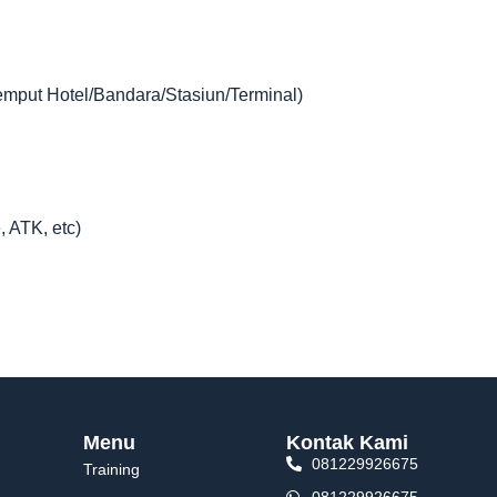
jemput Hotel/Bandara/Stasiun/Terminal)
, ATK, etc)
Menu
Kontak Kami
081229926675
Training
081229926675