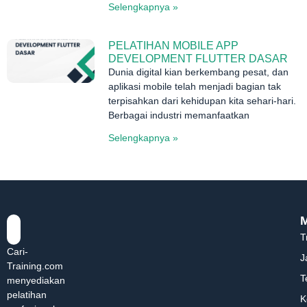
Selengkapnya »
PELATIHAN MOBILE APP
DEVELOPMENT FLUTTER DASAR
Dunia digital kian berkembang pesat, dan
aplikasi mobile telah menjadi bagian tak
terpisahkan dari kehidupan kita sehari-hari.
Berbagai industri memanfaatkan
Selengkapnya »
T
Cari-
J
Training.com
T
menyediakan
pelatihan
K