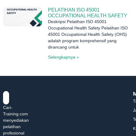
PELATIHAN ISO 45001
OCCUPATIONAL HEALTH SAFETY
Deskripsi Pelatihan ISO 45001
Occupational Health Safety Pelatihan ISO
45001 Occupational Health Safety (OHS)
adalah program komprehensif yang
dirancang untuk
Selengkapnya »
T
Cari-
J
Training.com
T
menyediakan
pelatihan
K
profesional