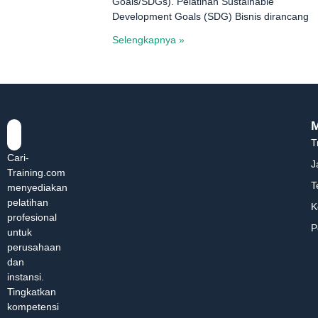
Goals/SDGs). Pelatihan Sustainable
Development Goals (SDG) Bisnis dirancang
Selengkapnya »
T
Cari-
J
Training.com
T
menyediakan
pelatihan
K
profesional
P
untuk
perusahaan
dan
instansi.
Tingkatkan
kompetensi