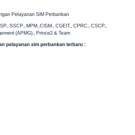
ringan Pelayanan SIM Perbankan
ISSP., SSCP., MPM.,CISM., CGEIT., CPRC., CSCP.,
agement (APMG)., Prince2 & Team
gan pelayanan sim perbankan terbaru
: