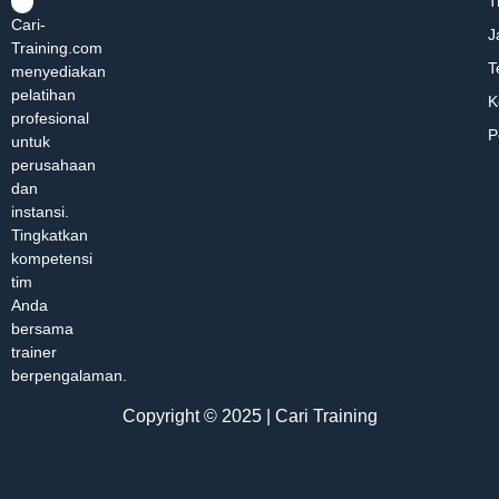
T
Cari-
J
Training.com
T
menyediakan
pelatihan
K
profesional
P
untuk
perusahaan
dan
instansi.
Tingkatkan
kompetensi
tim
Anda
bersama
trainer
berpengalaman.
Copyright © 2025 | Cari Training