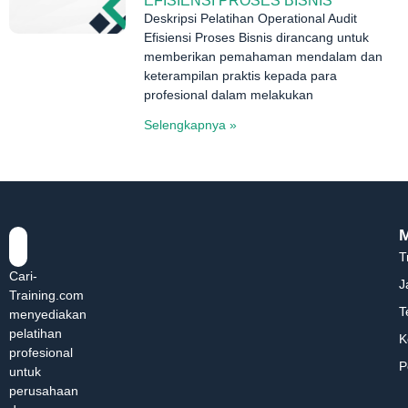
EFISIENSI PROSES BISNIS
Deskripsi Pelatihan Operational Audit
Efisiensi Proses Bisnis dirancang untuk
memberikan pemahaman mendalam dan
keterampilan praktis kepada para
profesional dalam melakukan
Selengkapnya »
T
Cari-
J
Training.com
T
menyediakan
pelatihan
K
profesional
P
untuk
perusahaan