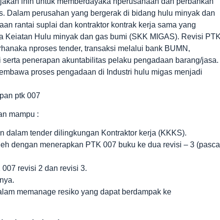
bijakan inin untuk memberdayaka nperusahaan dan perbankan
gas. Dalam perusahan yang bergerak di bidang hulu minyak dan
an rantai suplai dan kontraktor kontrak kerja sama yang
na Keiatan Hulu minyak dan gas bumi (SKK MIGAS). Revisi PT
hanaka nproses tender, transaksi melalui bank BUMN,
erta penerapan akuntabilitas pelaku pengadaan barang/jasa.
membawa proses pengadaan di Industri hulu migas menjadi
apan ptk 007
kan mampu :
 dalam tender dilingkungan Kontraktor kerja (KKKS).
leh dengan menerapkan PTK 007 buku ke dua revisi – 3 (pasca
7 revisi 2 dan revisi 3.
nya.
dalam memanage resiko yang dapat berdampak ke