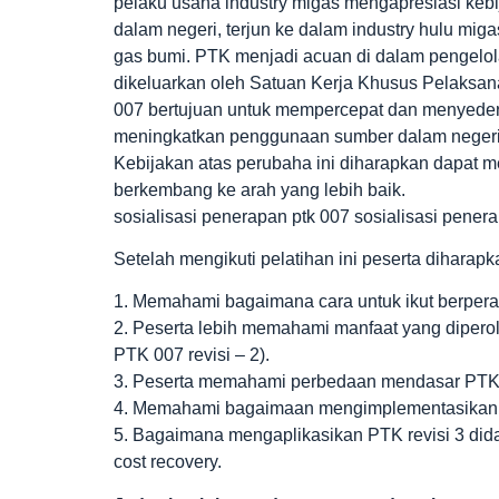
pelaku usaha industry migas mengapresiasi ke
dalam negeri, terjun ke dalam industry hulu mi
gas bumi. PTK menjadi acuan di dalam pengelola
dikeluarkan oleh Satuan Kerja Khusus Pelaksa
007 bertujuan untuk mempercepat dan menyeder
meningkatkan penggunaan sumber dalam negeri s
Kebijakan atas perubaha ini diharapkan dapat 
berkembang ke arah yang lebih baik.
sosialisasi penerapan ptk 007 sosialisasi pener
Setelah mengikuti pelatihan ini peserta diharap
1. Memahami bagaimana cara untuk ikut berperan
2. Peserta lebih memahami manfaat yang dipero
PTK 007 revisi – 2).
3. Peserta memahami perbedaan mendasar PTK 00
4. Memahami bagaimaan mengimplementasikan
5. Bagaimana mengaplikasikan PTK revisi 3 di
cost recovery.