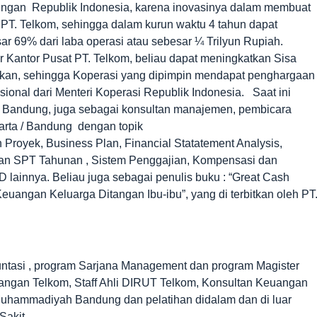
bungan Republik Indonesia, karena inovasinya dalam membuat
 PT. Telkom, sehingga dalam kurun waktu 4 tahun dapat
r 69% dari laba operasi atau sebesar ¼ Trilyun Rupiah.
 Kantor Pusat PT. Telkom, beliau dapat meningkatkan Sisa
fikan, sehingga Koperasi yang dipimpin mendapat penghargaan
ional dari Menteri Koperasi Republik Indonesia. Saat ini
di Bandung, juga sebagai konsultan manajemen, pembicara
arta / Bandung dengan topik
Proyek, Business Plan, Financial Statatement Analysis,
an SPT Tahunan , Sistem Penggajian, Kompensasi dan
lainnya. Beliau juga sebagai penulis buku : “Great Cash
uangan Keluarga Ditangan Ibu-ibu”, yang di terbitkan oleh PT
ntasi , program Sarjana Management dan program Magister
ngan Telkom, Staff Ahli DIRUT Telkom, Konsultan Keuangan
uhammadiyah Bandung dan pelatihan didalam dan di luar
akit.