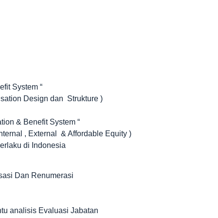
fit System “
isation Design dan Strukture )
on & Benefit System “
nternal , External & Affordable Equity )
rlaku di Indonesia
sasi Dan Renumerasi
ntu analisis Evaluasi Jabatan