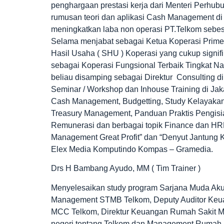
penghargaan prestasi kerja dari Menteri Perhu
rumusan teori dan aplikasi Cash Management di
meningkatkan laba non operasi PT.Telkom sebesa
Selama menjabat sebagai Ketua Koperasi Primer
Hasil Usaha ( SHU ) Koperasi yang cukup signi
sebagai Koperasi Fungsional Terbaik Tingkat Nas
beliau disamping sebagai Direktur Consulting 
Seminar / Workshop dan Inhouse Training di Jak
Cash Management, Budgetting, Study Kelayakan 
Treasury Management, Panduan Praktis Pengisi
Remunerasi dan berbagai topik Finance dan HRD 
Management Great Profit” dan “Denyut Jantung Ke
Elex Media Komputindo Kompas – Gramedia.
Drs H Bambang Ayudo, MM ( Tim Trainer )
Menyelesaikan study program Sarjana Muda Aku
Management STMB Telkom, Deputy Auditor Keua
MCC Telkom, Direktur Keuangan Rumah Sakit M
negeri tentang Telkom dan Management Rumah S