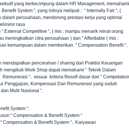
ra Exekutif yang berkecimpung dalam HR Management, memaham
efit System “, yang intinya meliputi : “ Internally Fair “, (
 dalam perusahaan, mendorong prestasi kerja yang optimal
liminir rasa
 “ External Competitive “, ( mis : mampu menarik minat orang
meningkatkan citra perusahaan ) dan “ Affordable ( mis :
gkan kemampuan dalam memberikan “ Compensation Benefit “,
 mendapatkan pencerahan / sharing dari Praktisi Keuangan
ah mengikuti Work Shop dapat memahami “ Teknik Dalam
munerasi “, sesuai kriteria filosofi dasar dari “ Competatio
ktur Penggajian, Kompensasi Dan Remunerasi yang sudah
dan Multi Nasional “.
efit System “.
sun “ Compensation & Benefit System “
 Compensation & Benefit System “, Karyawan