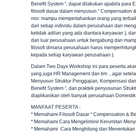
Benefit System “, dapat dilakukan apabila pa
filosofi dasar dalam menyusun “ Compensation & Ben
mis: mampu mempertahankan orang yang terbaik
dari setiap individu dalam perusahaan dan menge
ketidak adilan yang ada diantara karyawan ), dan
dari luar perusahaan untuk bergabung dan mampu 
filosofi dimana perusahaan harus memperhitun
kepada setiap karyawan perusahaan ).
Dalam Two Days Workshop ini para peserta akan
yang juga HR Management dan tim , agar setel
Menyusun Struktur Penggajian, Kompensasi dan Re
Benefit System “, dan praktek penyusunan Stru
diaplikasikan oleh banyak perusahaan Domestik 
MANFAAT PESERTA :
* Memahami Filosofi Dasar “ Compensation & Ben
* Memahami Cara Mengeliminir Kerumitan Menyu
* Memahami Cara Menghitung dan Menentukan “