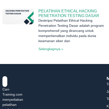
PELATIHAN ETHICAL HACKING
PENETRATION TESTING DASAR
Deskripsi Pelatihan Ethical Hacking
Penetration Testing Dasar adalah program
komprehensif yang dirancang untuk
memperkenalkan individu pada dunia
keamanan siber dari
Selengkapnya »
T
Cari-
J
Training.com
T
menyediakan
pelatihan
K