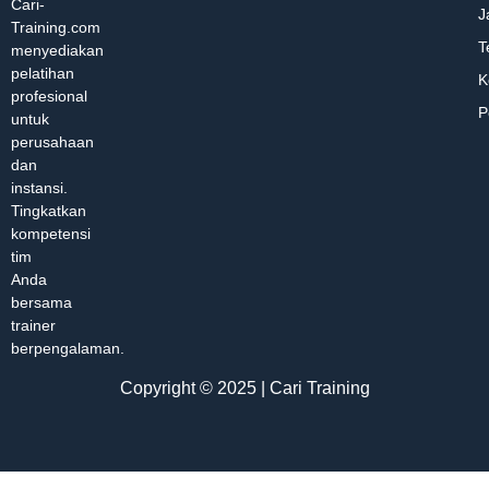
Cari-
J
Training.com
T
menyediakan
pelatihan
K
profesional
P
untuk
perusahaan
dan
instansi.
Tingkatkan
kompetensi
tim
Anda
bersama
trainer
berpengalaman.
Copyright © 2025 | Cari Training