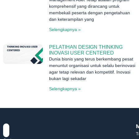
komprehensif yang dirancang untuk
membekali peserta dengan pengetahuan
dan keterampilan yang
Selengkapnya »
PELATIHAN DESIGN THINKING
INOVASI USER CENTERED
Dunia bisnis yang terus berkembang pesat
menuntut organisasi untuk selalu berinovasi
agar tetap relevan dan kompetitif. Inovasi
bukan lagi sekadar
Selengkapnya »
T