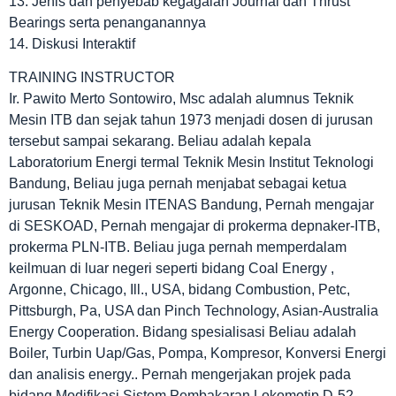
13. Jenis dan penyebab kegagalan Journal dan Thrust
Bearings serta penanganannya
14. Diskusi Interaktif
TRAINING INSTRUCTOR
Ir. Pawito Merto Sontowiro, Msc adalah alumnus Teknik
Mesin ITB dan sejak tahun 1973 menjadi dosen di jurusan
tersebut sampai sekarang. Beliau adalah kepala
Laboratorium Energi termal Teknik Mesin Institut Teknologi
Bandung, Beliau juga pernah menjabat sebagai ketua
jurusan Teknik Mesin ITENAS Bandung, Pernah mengajar
di SESKOAD, Pernah mengajar di prokerma depnaker-ITB,
prokerma PLN-ITB. Beliau juga pernah memperdalam
keilmuan di luar negeri seperti bidang Coal Energy ,
Argonne, Chicago, Ill., USA, bidang Combustion, Petc,
Pittsburgh, Pa, USA dan Pinch Technology, Asian-Australia
Energy Cooperation. Bidang spesialisasi Beliau adalah
Boiler, Turbin Uap/Gas, Pompa, Kompresor, Konversi Energi
dan analisis energy.. Pernah mengerjakan projek pada
bidang Modifikasi Sistem Pembakaran Lokomotip D-52,