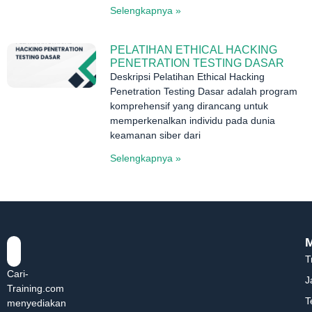
Selengkapnya »
PELATIHAN ETHICAL HACKING
PENETRATION TESTING DASAR
Deskripsi Pelatihan Ethical Hacking
Penetration Testing Dasar adalah program
komprehensif yang dirancang untuk
memperkenalkan individu pada dunia
keamanan siber dari
Selengkapnya »
T
Cari-
J
Training.com
T
menyediakan