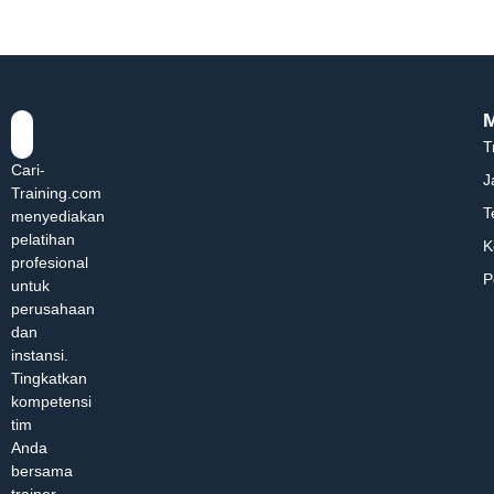
T
Cari-
J
Training.com
T
menyediakan
pelatihan
K
profesional
P
untuk
perusahaan
dan
instansi.
Tingkatkan
kompetensi
tim
Anda
bersama
trainer