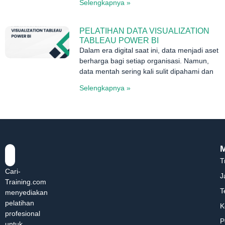
Selengkapnya »
PELATIHAN DATA VISUALIZATION
TABLEAU POWER BI
Dalam era digital saat ini, data menjadi aset
berharga bagi setiap organisasi. Namun,
data mentah sering kali sulit dipahami dan
Selengkapnya »
T
Cari-
J
Training.com
T
menyediakan
pelatihan
K
profesional
P
untuk