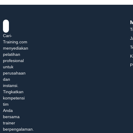
T
Cari-
J
Training.com
T
menyediakan
pelatihan
K
profesional
P
untuk
perusahaan
dan
instansi.
Tingkatkan
kompetensi
tim
Anda
bersama
trainer
berpengalaman.