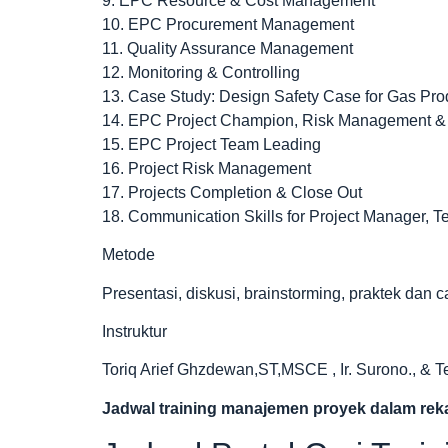
9. EPC Resource & Cost Management
10. EPC Procurement Management
11. Quality Assurance Management
12. Monitoring & Controlling
13. Case Study: Design Safety Case for Gas Prod
14. EPC Project Champion, Risk Management & 
15. EPC Project Team Leading
16. Project Risk Management
17. Projects Completion & Close Out
18. Communication Skills for Project Manager, 
Metode
Presentasi, diskusi, brainstorming, praktek dan 
Instruktur
Toriq Arief Ghzdewan,ST,MSCE , Ir. Surono., & 
Jadwal
training manajemen proyek dalam re