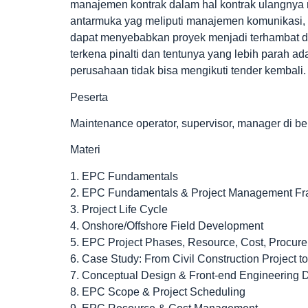
manajemen kontrak dalam hal kontrak ulangnya 
antarmuka yag meliputi manajemen komunikasi, k
dapat menyebabkan proyek menjadi terhambat 
terkena pinalti dan tentunya yang lebih parah 
perusahaan tidak bisa mengikuti tender kembal
Peserta
Maintenance operator, supervisor, manager di be
Materi
1. EPC Fundamentals
2. EPC Fundamentals & Project Management F
3. Project Life Cycle
4. Onshore/Offshore Field Development
5. EPC Project Phases, Resource, Cost, Procu
6. Case Study: From Civil Construction Project t
7. Conceptual Design & Front-end Engineering 
8. EPC Scope & Project Scheduling