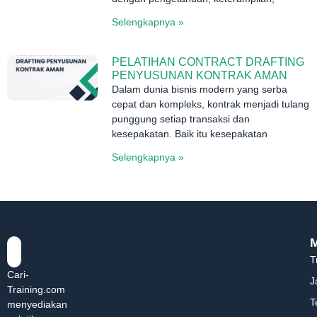
Selengkapnya »
PELATIHAN CONTRACT DRAFTING
PENYUSUNAN KONTRAK AMAN
Dalam dunia bisnis modern yang serba
cepat dan kompleks, kontrak menjadi tulang
punggung setiap transaksi dan
kesepakatan. Baik itu kesepakatan
Selengkapnya »
T
Cari-
J
Training.com
T
menyediakan