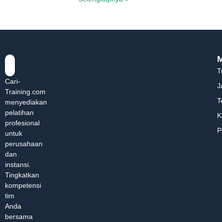
T
Cari-
J
Training.com
T
menyediakan
pelatihan
K
profesional
P
untuk
perusahaan
dan
instansi.
Tingkatkan
kompetensi
tim
Anda
bersama