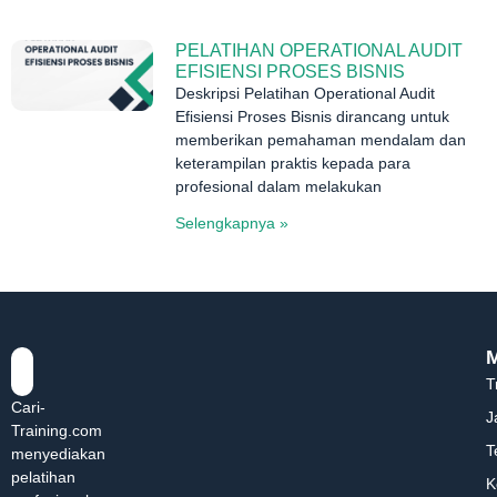
PELATIHAN OPERATIONAL AUDIT
EFISIENSI PROSES BISNIS
Deskripsi Pelatihan Operational Audit
Efisiensi Proses Bisnis dirancang untuk
memberikan pemahaman mendalam dan
keterampilan praktis kepada para
profesional dalam melakukan
Selengkapnya »
T
Cari-
J
Training.com
T
menyediakan
pelatihan
K