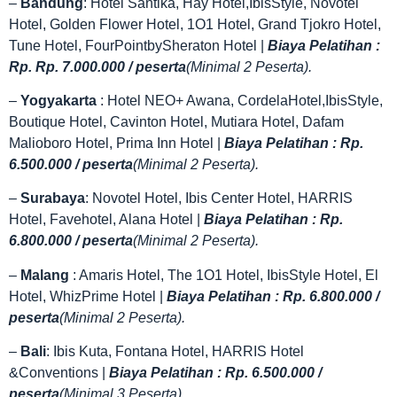
–
Bandung
: Hotel Santika, Hay Hotel,IbisStyle, Novotel
Hotel, Golden Flower Hotel, 1O1 Hotel, Grand Tjokro Hotel,
Tune Hotel, FourPointbySheraton Hotel |
Biaya Pelatihan :
Rp. Rp. 7.000.000 / peserta
(Minimal 2 Peserta).
–
Yogyakarta
: Hotel NEO+ Awana, CordelaHotel,IbisStyle,
Boutique Hotel, Cavinton Hotel, Mutiara Hotel, Dafam
Malioboro Hotel, Prima Inn Hotel |
Biaya Pelatihan : Rp.
6.500.000 / peserta
(Minimal 2 Peserta).
–
Surabaya
: Novotel Hotel, Ibis Center Hotel, HARRIS
Hotel, Favehotel, Alana Hotel |
Biaya Pelatihan : Rp.
6.800.000 / peserta
(Minimal 2 Peserta).
–
Malang
: Amaris Hotel, The 1O1 Hotel, IbisStyle Hotel, El
Hotel, WhizPrime Hotel |
Biaya Pelatihan : Rp. 6.800.000 /
peserta
(Minimal 2 Peserta).
–
Bali
: Ibis Kuta, Fontana Hotel, HARRIS Hotel
&Conventions |
Biaya Pelatihan : Rp. 6.500.000 /
peserta
(Minimal 3 Peserta).