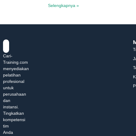
Selengkapnya »
T
Cari-
J
Training.com
T
menyediakan
pelatihan
K
profesional
P
untuk
perusahaan
dan
instansi.
Tingkatkan
kompetensi
tim
Anda