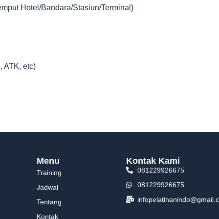
jemput Hotel/Bandara/Stasiun/Terminal)
, ATK, etc)
Menu
Kontak Kami
081229926675
Training
081229926675
Jadwal
infopelatihanindo@gmail.
Tentang
Kontak