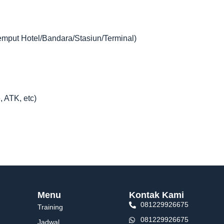
jemput Hotel/Bandara/Stasiun/Terminal)
, ATK, etc)
Menu
Kontak Kami
081229926675
Training
081229926675
Jadwal