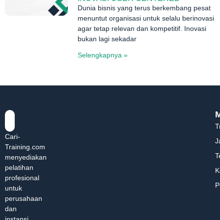
Dunia bisnis yang terus berkembang pesat
menuntut organisasi untuk selalu berinovasi
agar tetap relevan dan kompetitif. Inovasi
bukan lagi sekadar
Selengkapnya »
T
Cari-
J
Training.com
T
menyediakan
pelatihan
K
profesional
P
untuk
perusahaan
dan
instansi.